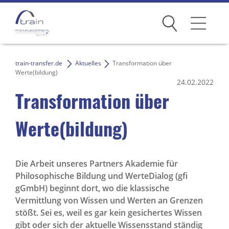
Suchen
Dienstleistungen
train-transfer.de
Aktuelles
Transformation über
Werte(bildung)
24.02.2022
Zielgruppen
Transformation über
Über uns
Werte(bildung)
TRAIN Campus
Kontakt
Die Arbeit unseres Partners Akademie für
Philosophische Bildung und WerteDialog (gfi
gGmbH) beginnt dort, wo die klassische
Vermittlung von Wissen und Werten an Grenzen
Umsetzungsorte
stößt. Sei es, weil es gar kein gesichertes Wissen
gibt oder sich der aktuelle Wissensstand ständig